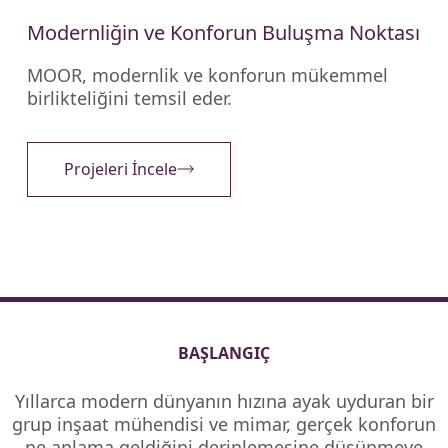
Modernliğin ve Konforun Buluşma Noktası
MOOR, modernlik ve konforun mükemmel
birlikteliğini temsil eder.
Projeleri İncele
BAŞLANGIÇ
Yıllarca
modern
dünyanın
hızına
ayak
uyduran
bir
grup
inşaat
mühendisi
ve
mimar,
gerçek
konforun
ne
anlama
geldiğini
derinlemesine
düşünmeye